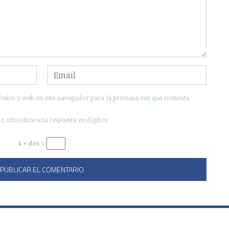
ónico y web en este navegador para la próxima vez que comente.
r, introduce una respuesta en dígitos:
4 × dos =