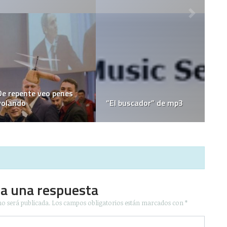
ente veo penes
iPhone de
o
“El buscador” de mp3
serio
ja una respuesta
no será publicada.
Los campos obligatorios están marcados con
*