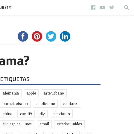
VID19
 cama?
ETIQUETAS
alemania
apple
arte urbano
barack obama
catolicismo
celulares
china
covid19
diy
elecciones
el juego del lunes
email
estados unidos