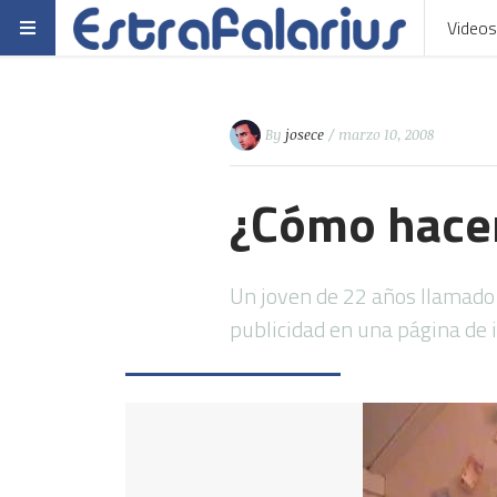
Videos
By
josece
/ marzo 10, 2008
¿Cómo hacers
Un joven de 22 años llamado
publicidad en una página de