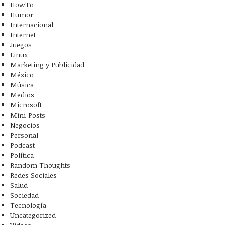
HowTo
Humor
Internacional
Internet
Juegos
Linux
Marketing y Publicidad
México
Música
Medios
Microsoft
Mini-Posts
Negocios
Personal
Podcast
Política
Random Thoughts
Redes Sociales
Salud
Sociedad
Tecnología
oglearlo por
Lugares para conocer
Una foto al 
Uncategorized
pareja
años