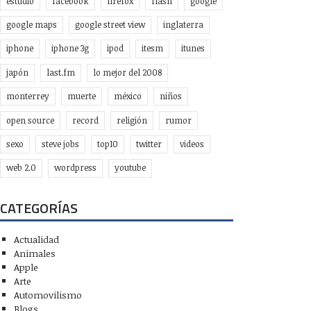
estudio
facebook
firefox
flash
google
google maps
google street view
inglaterra
iphone
iphone 3g
ipod
itesm
itunes
japón
last.fm
lo mejor del 2008
monterrey
muerte
méxico
niños
open source
record
religión
rumor
sexo
steve jobs
top10
twitter
videos
web 2.0
wordpress
youtube
CATEGORÍAS
Actualidad
Animales
Apple
Arte
Automovilismo
Blogs