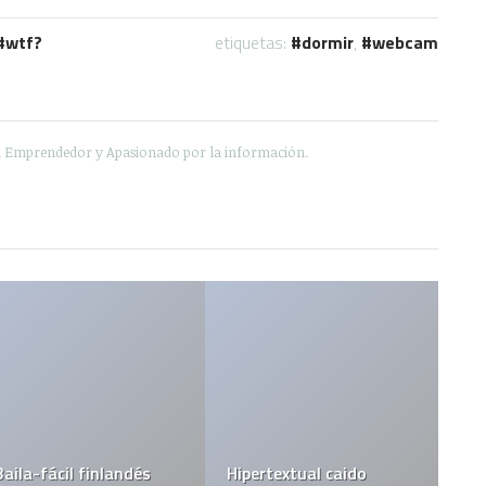
wtf?
etiquetas:
dormir
,
webcam
e, Emprendedor y Apasionado por la información.
Déjame Go
ácil finlandés
Hipertextual caido
ti…