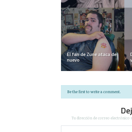
El fan de Zune ataca de
De rep
nuevo
voland
Be the first to write a comment.
De
Tu dirección de correo electrónico 