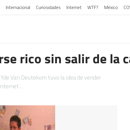
Internacional
Curiosidades
Internet
WTF?
México
CO
e rico sin salir de la
 Yde Van Deutekom tuvo la idea de vender
 internet…