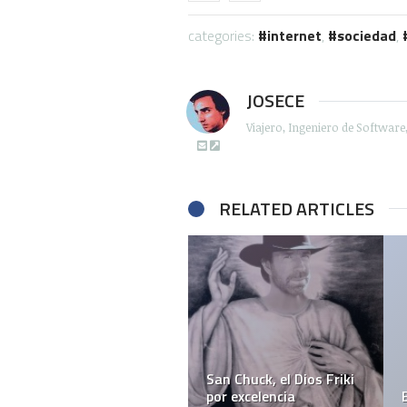
categories:
internet
,
sociedad
,
JOSECE
Viajero, Ingeniero de Softwar
RELATED ARTICLES
San Chuck, el Dios Friki
por excelencia
Baila-f