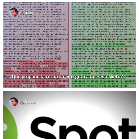
By
josece
¿Qué propone la reforma energética de Peña Nieto?
By
josece