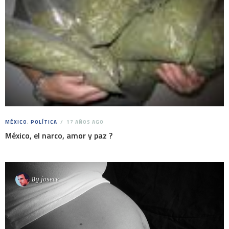
MÉXICO
,
POLÍTICA
17 AÑOS AGO
México, el narco, amor y paz ?
By
josece