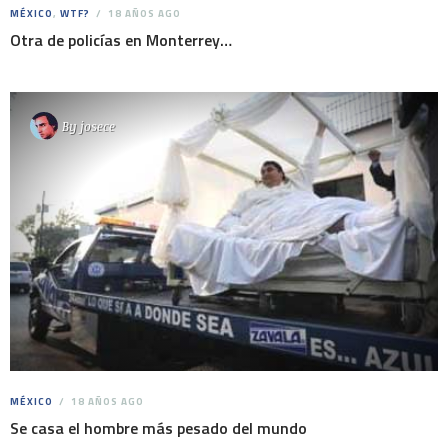
MÉXICO
,
WTF?
18 AÑOS AGO
Otra de policías en Monterrey…
By
josece
MÉXICO
18 AÑOS AGO
Se casa el hombre más pesado del mundo