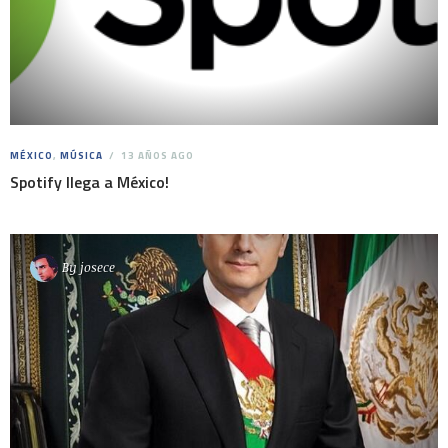
MÉXICO
,
MÚSICA
13 AÑOS AGO
Spotify llega a México!
By
josece