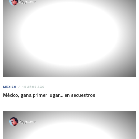
By
josece
MÉXICO
18 AÑOS AGO
México, gana primer lugar… en secuestros
By
josece