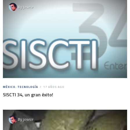
By
josece
MÉXICO
,
TECNOLOGÍA
17 AÑOS AGO
SISCTI 34, un gran éxito!
By
josece