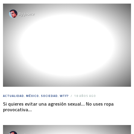
By
josece
ACTUALIDAD
,
MÉXICO
,
SOCIEDAD
,
WTF?
18 AÑOS AGO
Si quieres evitar una agresión sexual… No uses ropa
provocativa…