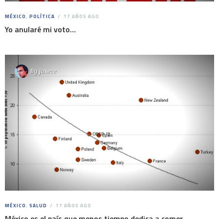
MÉXICO
,
POLÍTICA
17 AÑOS AGO
Yo anularé mi voto…
By
josece
MÉXICO
,
SALUD
17 AÑOS AGO
México es el país que menos tiempo dedica a comer