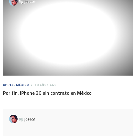
By
josece
APPLE
,
MÉXICO
18 AÑOS AGO
Por fin, iPhone 3G sin contrato en México
By
josece