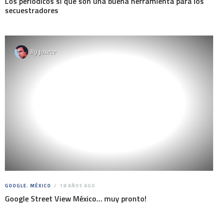
Los periódicos sí que son una buena herramienta para los
secuestradores
By
josece
GOOGLE
,
MÉXICO
18 AÑOS AGO
Google Street View México… muy pronto!