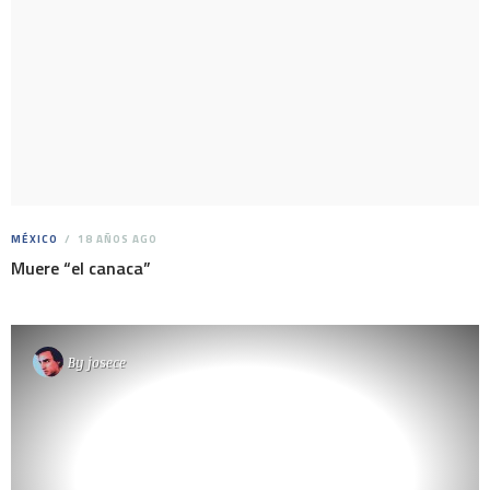
MÉXICO
18 AÑOS AGO
Muere “el canaca”
By
josece