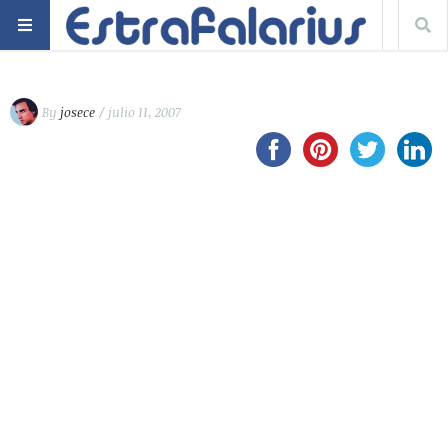
By
josece
/ julio 11, 2007