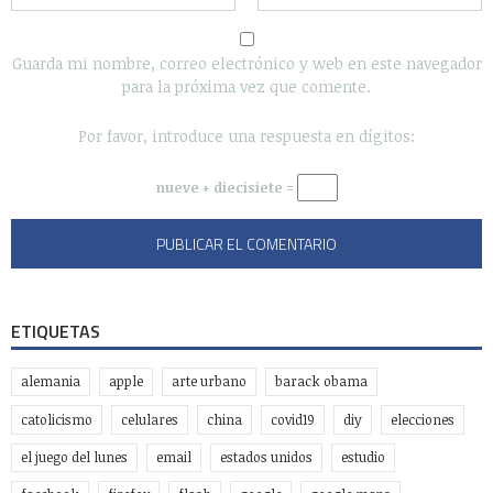
Guarda mi nombre, correo electrónico y web en este navegador
para la próxima vez que comente.
Por favor, introduce una respuesta en dígitos:
nueve + diecisiete =
ETIQUETAS
alemania
apple
arte urbano
barack obama
catolicismo
celulares
china
covid19
diy
elecciones
el juego del lunes
email
estados unidos
estudio