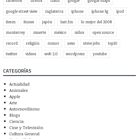
facebook
firefox
flash
google
google maps
google street view
inglaterra
iphone
iphone 3g
ipod
itesm
itunes
japón
last.fm
lo mejor del 2008
monterrey
muerte
méxico
niños
open source
record
religión
rumor
sexo
steve jobs
top10
twitter
videos
web 2.0
wordpress
youtube
CATEGORÍAS
Actualidad
Animales
Apple
Arte
Automovilismo
Blogs
Ciencia
Cine y Televisión
Cultura General