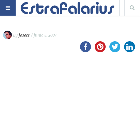
By
josece
/ junio 8, 2007