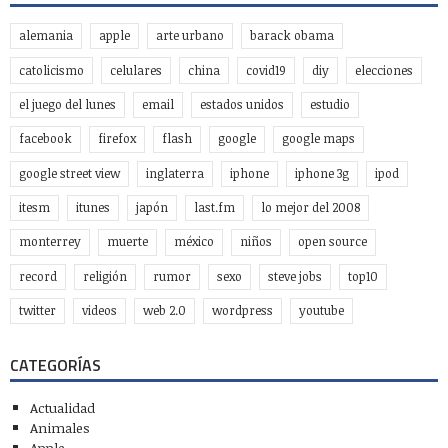
alemania
apple
arte urbano
barack obama
catolicismo
celulares
china
covid19
diy
elecciones
el juego del lunes
email
estados unidos
estudio
facebook
firefox
flash
google
google maps
google street view
inglaterra
iphone
iphone 3g
ipod
itesm
itunes
japón
last.fm
lo mejor del 2008
monterrey
muerte
méxico
niños
open source
record
religión
rumor
sexo
steve jobs
top10
twitter
videos
web 2.0
wordpress
youtube
CATEGORÍAS
Actualidad
Animales
Apple