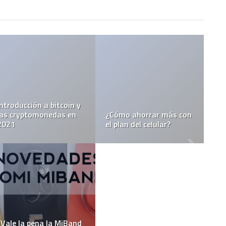
Introducción a bitcoin y
las cryptomonedas en
¿Cómo ahorrar más con
2021
el plan del celular?
¿Vale la pena la MiBand