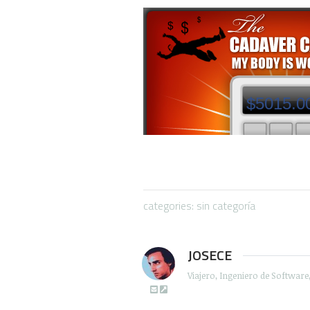
$5015.0
categories: sin categoría
JOSECE
Viajero, Ingeniero de Softwar