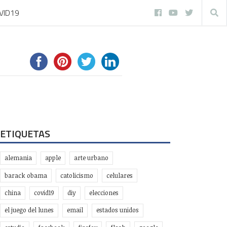
VID19
ETIQUETAS
alemania
apple
arte urbano
barack obama
catolicismo
celulares
china
covid19
diy
elecciones
el juego del lunes
email
estados unidos