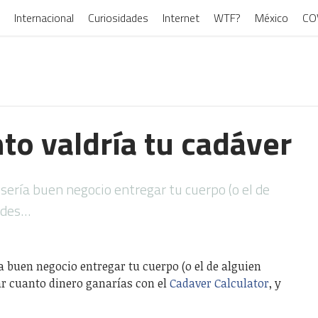
Internacional
Curiosidades
Internet
WTF?
México
CO
to valdría tu cadáver
sería buen negocio entregar tu cuerpo (o el de
uedes…
ía buen negocio entregar tu cuerpo (o el de alguien
ar cuanto dinero ganarías con el
Cadaver Calculator
, y