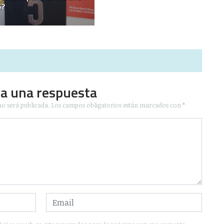
5?
ja una respuesta
no será publicada.
Los campos obligatorios están marcados con
*