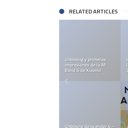
RELATED ARTICLES
Unboxing y primeras
impresiones de la Mi
Band 6 de Xiaomi!
Unboxing de la ender 6 –