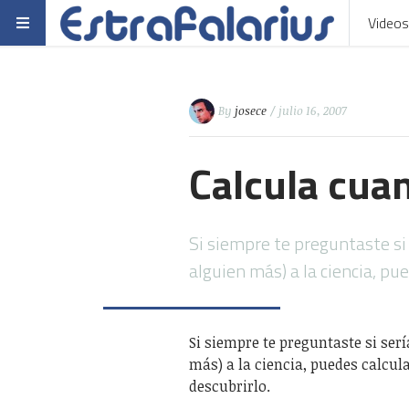
Videos
By
josece
/ julio 16, 2007
Calcula cuan
Si siempre te preguntaste si 
alguien más) a la ciencia, p
Si siempre te preguntaste si ser
más) a la ciencia, puedes calcul
descubrirlo.