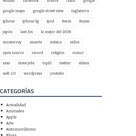
estudio
facebook
firefox
flash
google
google maps
google street view
inglaterra
iphone
iphone 3g
ipod
itesm
itunes
japón
last.fm
lo mejor del 2008
monterrey
muerte
méxico
niños
open source
record
religión
rumor
sexo
steve jobs
top10
twitter
videos
web 2.0
wordpress
youtube
CATEGORÍAS
Actualidad
Animales
Apple
Arte
Automovilismo
Blogs