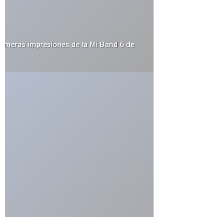
Guarda mi nombre, correo electrónico y web en este navegador
para la próxima vez que comente.
Por favor, introduce una respuesta en dígitos:
11 − diez =
ETIQUETAS
alemania
apple
arte urbano
barack obama