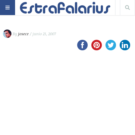
By
josece
/ junio 21, 2007