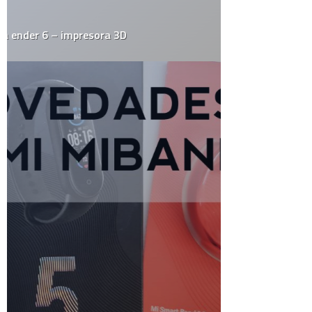
Historia
HowTo
Humor
Internacional
Internet
Juegos
Linux
Marketing y Publicidad
México
Música
Medios
Microsoft
Mini-Posts
Negocios
Personal
Podcast
Política
Random Thoughts
Redes Sociales
Salud
Sociedad
Tecnología