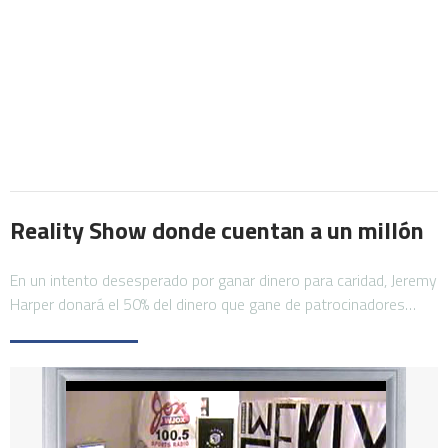
Reality Show donde cuentan a un millón
En un intento desesperado por ganar dinero para caridad, Jeremy
Harper donará el 50% del dinero que gane de patrocinadores…