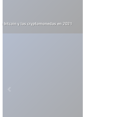
catolicismo
celulares
china
covid19
diy
elecciones
el juego del lunes
email
estados unidos
estudio
facebook
firefox
flash
google
google maps
google street view
inglaterra
iphone
iphone 3g
ipod
itesm
itunes
japón
last.fm
lo mejor del 2008
monterrey
muerte
méxico
niños
open source
record
religión
rumor
sexo
steve jobs
top10
twitter
videos
web 2.0
wordpress
youtube
CATEGORÍAS
Actualidad
Animales
Apple
Arte
Automovilismo