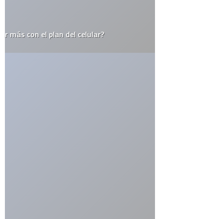
Blogs
Ciencia
Cine y Televisión
Cultura General
Curiosidades
Deportes
Destacados
Diseño
Drogas
Ecología
Economía
Educación
Efemerides
El Juego del Lunes
Empresas
Estrafalarius
Famosos
Fotos
Gadgets
Gay
Geek
Google