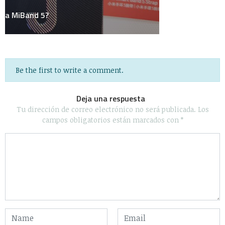
Uncategorized
Videos
WTF?
Algunos Derechos reservados 2020 - Powered by Calleja.mx