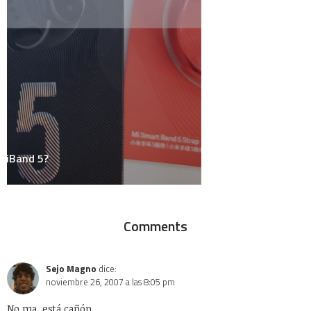
Fotos
Gadgets
Gay
Geek
Google
Historia
HowTo
Humor
Internacional
Internet
Juegos
Linux
Marketing y Publicidad
México
Música
Medios
Microsoft
Mini-Posts
Negocios
Personal
Podcast
Política
Random Thoughts