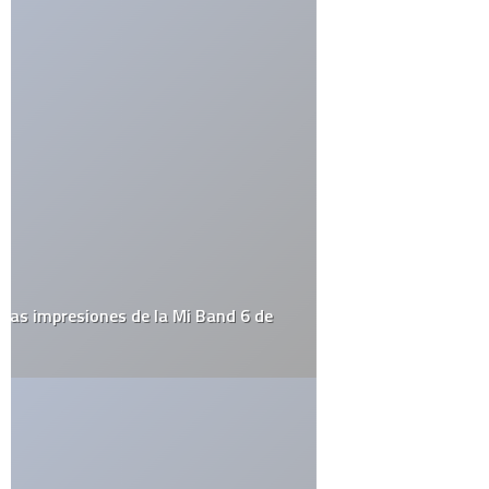
Sejo Magno
dice:
noviembre 26, 2007 a las 8:05 pm
No ma, está cañón
RESPONDER
manu
dice:
diciembre 7, 2007 a las 3:54 pm
jajaja, muy bueno!
RESPONDER
rricardo
dice:
julio 28, 2009 a las 1:32 pm
esta chido quera pido
RESPONDER
Deja una respuesta
Tu dirección de correo electrónico no será publicada.
Los
campos obligatorios están marcados con
*