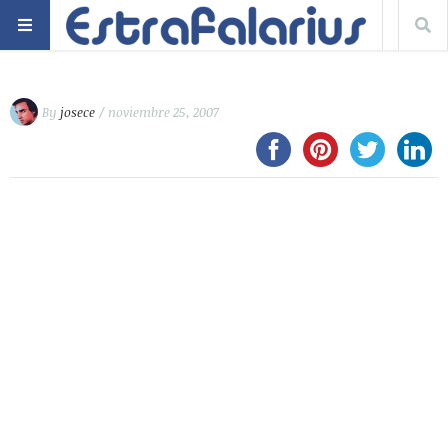
By
josece
/ noviembre 25, 2007