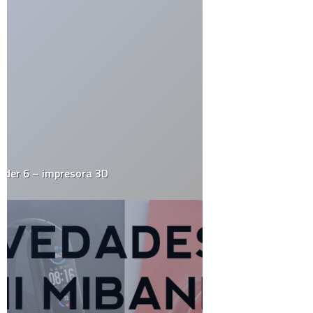
Actualidad
Animales
Apple
Arte
Automovilismo
Blogs
Ciencia
Cine y Televisión
Cultura General
Curiosidades
Deportes
Destacados
Diseño
Drogas
Ecología
Economía
Educación
Efemerides
El Juego del Lunes
Empresas
Estrafalarius
Famosos