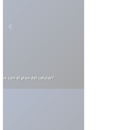
ETIQUETAS
alemania
apple
arte urbano
barack obama
catolicismo
celulares
china
covid19
diy
elecciones
el juego del lunes
email
estados unidos
estudio
facebook
firefox
flash
google
google maps
google street view
inglaterra
iphone
iphone 3g
ipod
itesm
itunes
japón
last.fm
lo mejor del 2008
monterrey
muerte
méxico
niños
open source
record
religión
rumor
sexo
steve jobs
top10
twitter
videos
web 2.0
wordpress
youtube
CATEGORÍAS