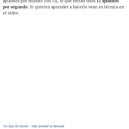
aplausos por minuto con 721, lo que serían unos
12 aplausos
por segundo
. Si quieren aprender a hacerlo vean su técnica en
el video.
721 Claps Per Second – video powered by Metacafe