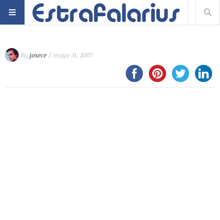
By
josece
/ mayo 31, 2007