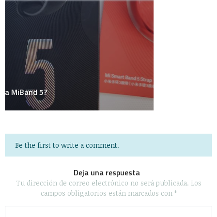
Personal
Podcast
Política
Random Thoughts
Redes Sociales
Salud
Sociedad
Tecnología
Uncategorized
Videos
WTF?
Algunos Derechos reservados 2020 - Powered by Calleja.mx