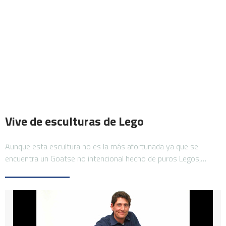
Vive de esculturas de Lego
Aunque esta escultura no es la más afortunada ya que se
encuentra un Goatse no intencional hecho de puros Legos,…