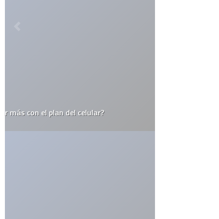
CATEGORÍAS
Actualidad
Animales
Apple
Arte
Automovilismo
Blogs
Ciencia
Cine y Televisión
Cultura General
Curiosidades
Deportes
Destacados
Diseño
Drogas
Ecología
Economía
Educación
Efemerides
El Juego del Lunes