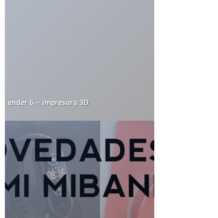
Empresas
Estrafalarius
Famosos
Fotos
Gadgets
Gay
Geek
Google
Historia
HowTo
Humor
Internacional
Internet
Juegos
Linux
Marketing y Publicidad
México
Música
Medios
Microsoft
Mini-Posts
Negocios