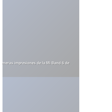
Deja una respuesta
Tu dirección de correo electrónico no será publicada.
Los
campos obligatorios están marcados con
*
Guarda mi nombre, correo electrónico y web en este navegador
para la próxima vez que comente.
Por favor, introduce una respuesta en dígitos:
3 × dos =