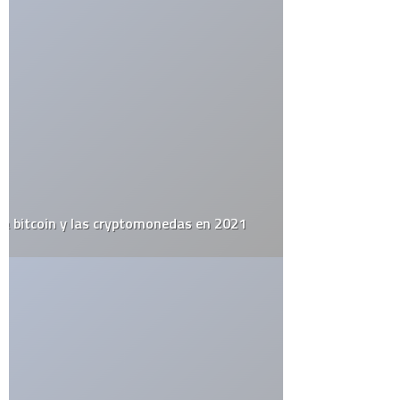
ETIQUETAS
alemania
apple
arte urbano
barack obama
catolicismo
celulares
china
covid19
diy
elecciones
el juego del lunes
email
estados unidos
estudio
facebook
firefox
flash
google
google maps
google street view
inglaterra
iphone
iphone 3g
ipod
itesm
itunes
japón
last.fm
lo mejor del 2008
monterrey
muerte
méxico
niños
open source
record
religión
rumor
sexo
steve jobs
top10
twitter
videos
web 2.0
wordpress
youtube