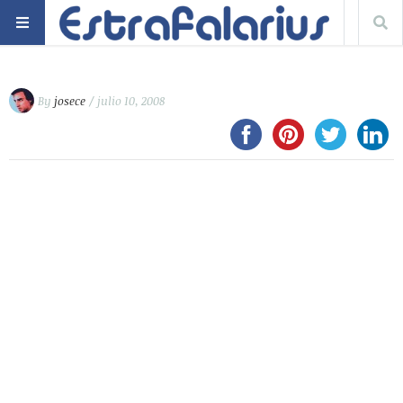
By
josece
/ julio 10, 2008