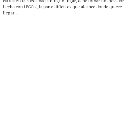
rutina en la rueda hacia ningún lugar, debe tomar un elevador
hecho con LEGO’s, la parte difícil es que alcance donde quiere
llegar…