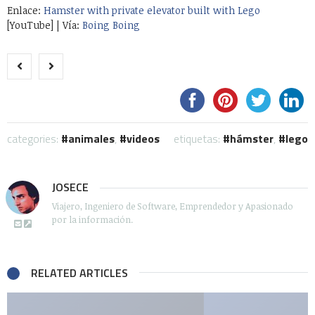
Enlace:
Hamster with private elevator built with Lego
[YouTube] | Vía:
Boing Boing
categories:
animales
,
videos
etiquetas:
hámster
,
lego
JOSECE
Viajero, Ingeniero de Software, Emprendedor y Apasionado
por la información.
RELATED ARTICLES