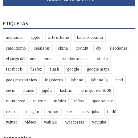
ETIQUETAS
alemania
apple
arte urbano
barack obama
catolicismo
celulares
china
covid19
diy
elecciones
el juego del lunes
email
estados unidos
estudio
facebook
firefox
flash
google
google maps
google street view
inglaterra
iphone
iphone 3g
ipod
itesm
itunes
japón
last.fm
lo mejor del 2008
monterrey
muerte
méxico
niños
open source
record
religión
rumor
sexo
steve jobs
top10
twitter
videos
web 2.0
wordpress
youtube