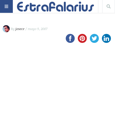
By
josece
/ mayo 9, 2007