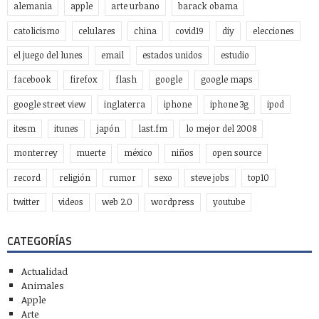
alemania
apple
arte urbano
barack obama
catolicismo
celulares
china
covid19
diy
elecciones
el juego del lunes
email
estados unidos
estudio
facebook
firefox
flash
google
google maps
google street view
inglaterra
iphone
iphone 3g
ipod
itesm
itunes
japón
last.fm
lo mejor del 2008
monterrey
muerte
méxico
niños
open source
record
religión
rumor
sexo
steve jobs
top10
twitter
videos
web 2.0
wordpress
youtube
CATEGORÍAS
Actualidad
Animales
Apple
Arte