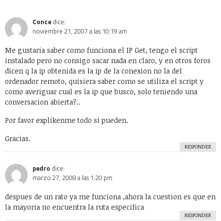
julio 6, 2009 a las 12:48 am
no coincide el ip pero si el numero entre llaves…
RESPONDER
SaKura
dice:
septiembre 2, 2009 a las 6:12 pm
Antes que nada buenas tarde, noches, dias.. pues bn yo tengo
un problema.. puede instalar el ipget pero solo m da una
misma ip de estados unidos..creo q si coincido con varios
chavos de aki sobre q pasa por otro servidor para las
conversaciones.. pero…
lo interesante q solo una vz m dio la ip correcta.. de hecho m
da la ip de un contacto bn.. no sabran a q se deba..por a mi m
aparecen varias ip en una sola ventana =S… grax.. espero
comentarios =D
RESPONDER
jesus alfonso
dice:
abril 26, 2010 a las 3:31 pm