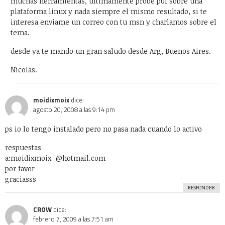
Por favor, introduce una respuesta en dígitos:
cuatro + 11 =
ETIQUETAS
alemania
apple
arte urbano
barack obama
catolicismo
celulares
china
covid19
diy
elecciones
el juego del lunes
email
estados unidos
estudio
facebook
firefox
flash
google
google maps
google street view
inglaterra
iphone
iphone 3g
ipod
itesm
itunes
japón
last.fm
lo mejor del 2008
monterrey
muerte
méxico
niños
open source