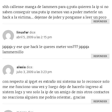
record
religión
rumor
sexo
steve jobs
top10
twitter
videos
web 2.0
wordpress
youtube
CATEGORÍAS
Actualidad
Animales
Apple
Arte
Automovilismo
Blogs
Ciencia
Cine y Televisión
Cultura General
Curiosidades
Deportes
Destacados
Diseño
Drogas
Ecología