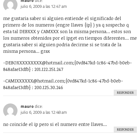
Economía
Educación
Efemerides
El Juego del Lunes
Empresas
Estrafalarius
Famosos
Fotos
Gadgets
Gay
Geek
Google
Historia
HowTo
Humor
Internacional
Internet
Juegos
Linux
Marketing y Publicidad
México
Música