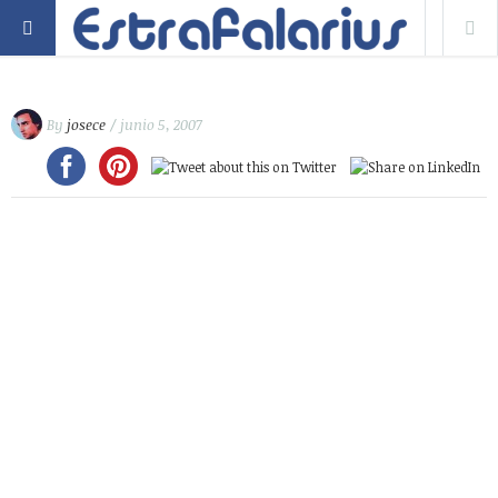
By
josece
/ junio 5, 2007