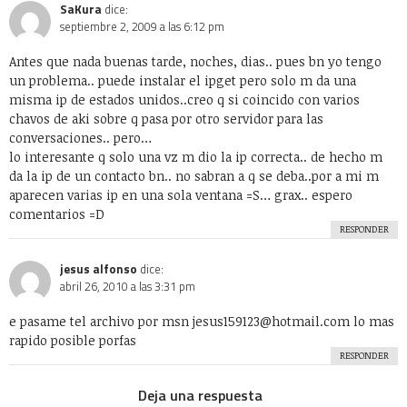
Medios
Microsoft
Mini-Posts
Negocios
Personal
Podcast
Política
Random Thoughts
Redes Sociales
Salud
Sociedad
Tecnología
Uncategorized
Videos
WTF?