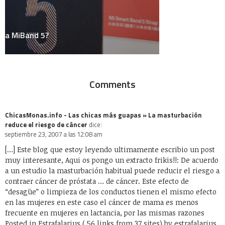
Historia
HowTo
Humor
Internacional
Internet
Juegos
Linux
Marketing y Publicidad
México
Música
Medios
Microsoft
Mini-Posts
Negocios
Personal
Podcast
Política
Random Thoughts
Redes Sociales
Salud
Sociedad
Tecnología