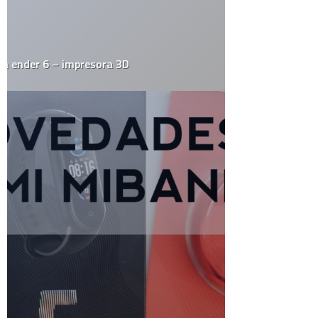
Blogs
Ciencia
Cine y Televisión
Cultura General
Curiosidades
Deportes
Destacados
Diseño
Drogas
Ecología
Economía
Educación
Efemerides
El Juego del Lunes
Empresas
Estrafalarius
Famosos
Fotos
Gadgets
Gay
Geek
Google