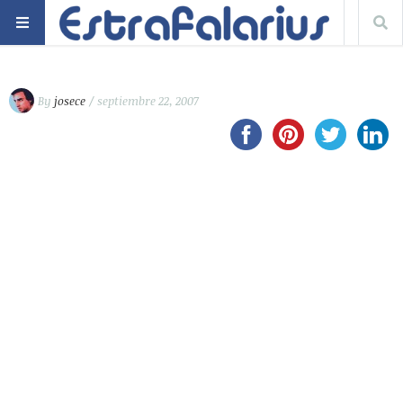
By
josece
/ septiembre 22, 2007