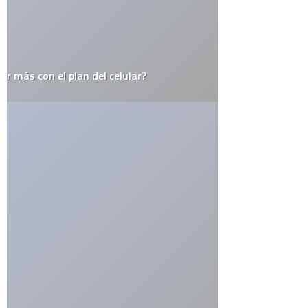
catolicismo
celulares
china
covid19
diy
elecciones
el juego del lunes
email
estados unidos
estudio
facebook
firefox
flash
google
google maps
google street view
inglaterra
iphone
iphone 3g
ipod
itesm
itunes
japón
last.fm
lo mejor del 2008
monterrey
muerte
méxico
niños
open source
record
religión
rumor
sexo
steve jobs
top10
twitter
videos
web 2.0
wordpress
youtube
CATEGORÍAS
Actualidad
Animales
Apple
Arte
Automovilismo