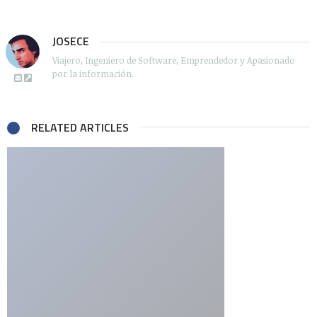
JOSECE
Viajero, Ingeniero de Software, Emprendedor y Apasionado
por la información.
RELATED ARTICLES
Comments
ChicasMonas.info - Las chicas más guapas » La masturbación
reduce el riesgo de cáncer
dice:
septiembre 23, 2007 a las 12:08 am
[…] Este blog que estoy leyendo ultimamente escribio un post
muy interesante, Aqui os pongo un extracto frikis!!: De acuerdo
a un estudio la masturbación habitual puede reducir el riesgo a