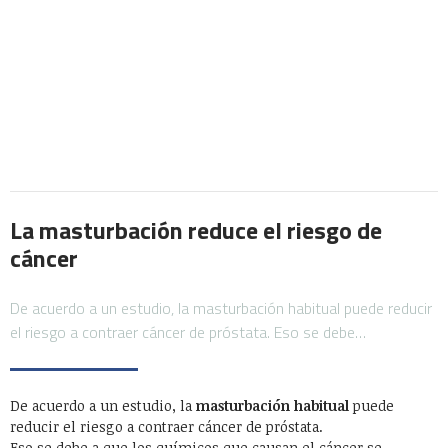
La masturbación reduce el riesgo de
cáncer
De acuerdo a un estudio, la masturbación habitual puede reducir
el riesgo a contraer cáncer de próstata. Eso se debe…
De acuerdo a un estudio, la
masturbación habitual
puede
reducir el riesgo a contraer cáncer de próstata.
Eso se debe a que los químicos que causan el cáncer se