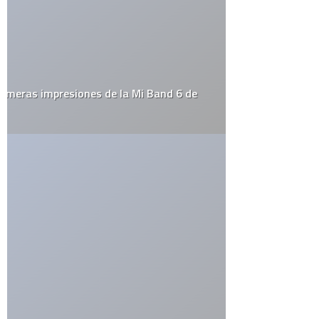
contraer cáncer de próstata … de cáncer. Este efecto de
“desagüe” o limpieza de los conductos tienen el mismo efecto
en las mujeres en este caso el cáncer de mama es menos
frecuente en mujeres en lactancia, por las mismas razones
Posted in Estrafalarius ( 56 links from 37 sites) by estrafalarius
[…]
RESPONDER
ruben
dice:
noviembre 26, 2008 a las 12:21 pm
quiero dejar de masturbarme se guiodamente
RESPONDER
Deja una respuesta
Tu dirección de correo electrónico no será publicada.
Los
campos obligatorios están marcados con
*