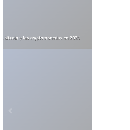
Guarda mi nombre, correo electrónico y web en este navegador
para la próxima vez que comente.
Por favor, introduce una respuesta en dígitos:
tres × tres =
ETIQUETAS
alemania
apple
arte urbano
barack obama