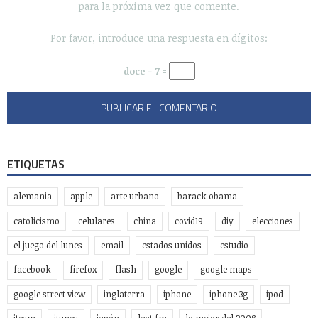
para la próxima vez que comente.
Por favor, introduce una respuesta en dígitos:
doce − 7 =
ETIQUETAS
alemania
apple
arte urbano
barack obama
catolicismo
celulares
china
covid19
diy
elecciones
el juego del lunes
email
estados unidos
estudio
facebook
firefox
flash
google
google maps
google street view
inglaterra
iphone
iphone 3g
ipod