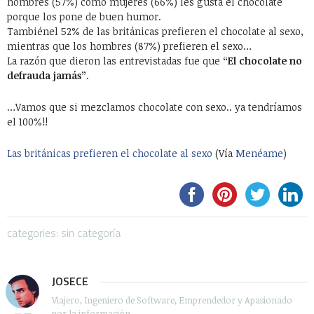
hombres (57%) como mujeres (66%) les gusta el chocolate
porque los pone de buen humor.
Tambiénel 52% de las británicas prefieren el chocolate al sexo,
mientras que los hombres (87%) prefieren el sexo…
La razón que dieron las entrevistadas fue que
“El chocolate no
defrauda jamás”
.
…Vamos que si mezclamos chocolate con sexo.. ya tendríamos
el 100%!!
Las británicas prefieren el chocolate al sexo
(Vía
Menéame
)
categories: sin categoría
JOSECE
Viajero, Ingeniero de Software, Emprendedor y Apasionado
por la información.