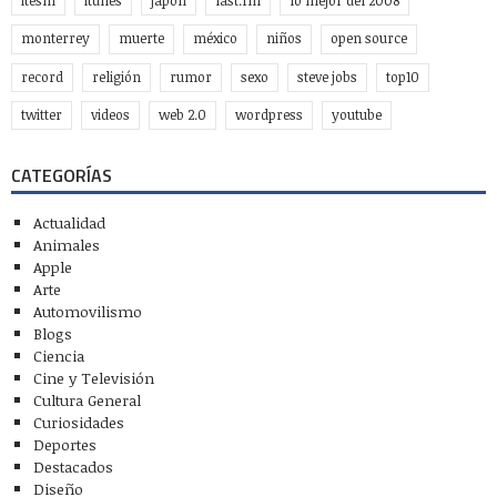
itesm
itunes
japón
last.fm
lo mejor del 2008
monterrey
muerte
méxico
niños
open source
record
religión
rumor
sexo
steve jobs
top10
twitter
videos
web 2.0
wordpress
youtube
CATEGORÍAS
Actualidad
Animales
Apple
Arte
Automovilismo
Blogs
Ciencia
Cine y Televisión
Cultura General
Curiosidades
Deportes
Destacados
Diseño