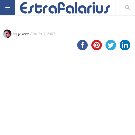
By
josece
/ junio 5, 2007