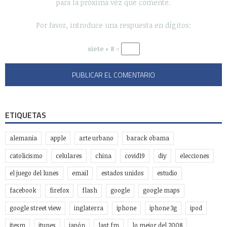
para la próxima vez que comente.
Por favor, introduce una respuesta en dígitos:
siete + 8 =
ETIQUETAS
alemania
apple
arte urbano
barack obama
catolicismo
celulares
china
covid19
diy
elecciones
el juego del lunes
email
estados unidos
estudio
facebook
firefox
flash
google
google maps
google street view
inglaterra
iphone
iphone 3g
ipod
itesm
itunes
japón
last.fm
lo mejor del 2008