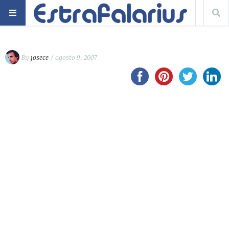
By
josece
/ agosto 9, 2007