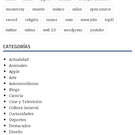
monterrey
muerte
méxico
niños
open source
record
religión
rumor
sexo
steve jobs
top10
twitter
videos
web 2.0
wordpress
youtube
CATEGORÍAS
Actualidad
Animales
Apple
Arte
Automovilismo
Blogs
Ciencia
Cine y Televisión
Cultura General
Curiosidades
Deportes
Destacados
Diseño