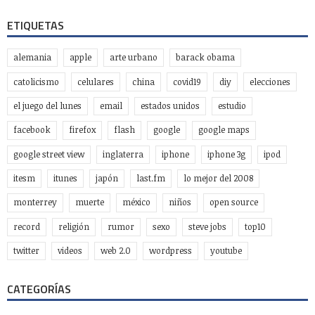
ETIQUETAS
alemania
apple
arte urbano
barack obama
catolicismo
celulares
china
covid19
diy
elecciones
el juego del lunes
email
estados unidos
estudio
facebook
firefox
flash
google
google maps
google street view
inglaterra
iphone
iphone 3g
ipod
itesm
itunes
japón
last.fm
lo mejor del 2008
monterrey
muerte
méxico
niños
open source
record
religión
rumor
sexo
steve jobs
top10
twitter
videos
web 2.0
wordpress
youtube
CATEGORÍAS