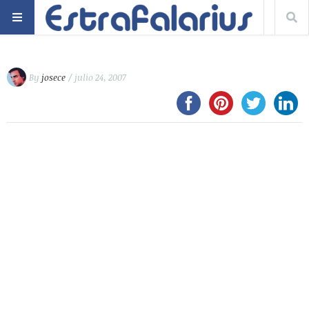
By
josece
/ julio 24, 2007