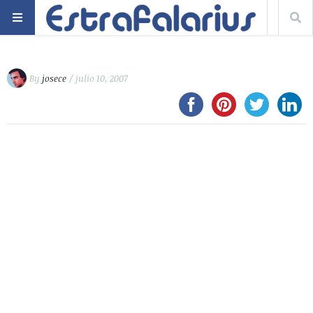
By
josece
/ julio 10, 2007