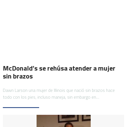
McDonald’s se rehúsa atender a mujer
sin brazos
Dawn Larson una mujer de Illinois que nació sin brazos hace
todo con los pies, incluso maneja, sin embargo en…