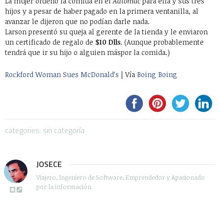
La mujer ordenó la comida en el
Automac
para ella y sus tres
hijos y a pesar de haber pagado en la primera ventanilla, al
avanzar le dijeron que no podían darle nada.
Larson presentó su queja al gerente de la tienda y le enviaron
un certificado de regalo de
$10 Dlls
. (Aunque probablemente
tendrá que ir su hijo o alguien máspor la comida.)
Rockford Woman Sues McDonald’s
| Vía
Boing Boing
categories: sin categoría
JOSECE
Viajero, Ingeniero de Software, Emprendedor y Apasionado
por la información.