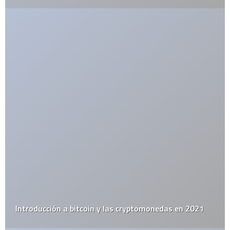
Guarda mi nombre, correo electrónico y web en este navegador
para la próxima vez que comente.
Por favor, introduce una respuesta en dígitos:
4 + once =
ETIQUETAS
alemania
apple
arte urbano
barack obama
catolicismo
celulares
china
covid19
diy
elecciones
el juego del lunes
email
estados unidos
estudio
facebook
firefox
flash
google
google maps
google street view
inglaterra
iphone
iphone 3g
ipod