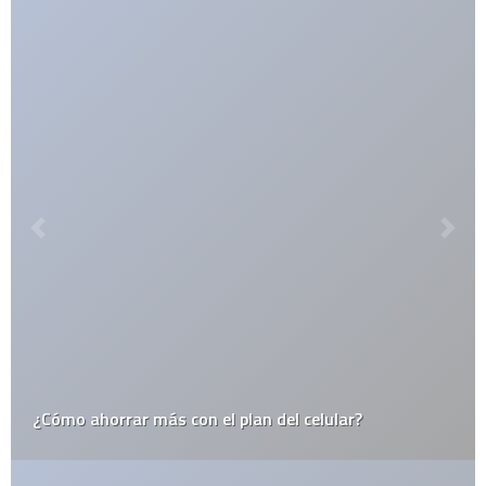
itesm
itunes
japón
last.fm
lo mejor del 2008
monterrey
muerte
méxico
niños
open source
record
religión
rumor
sexo
steve jobs
top10
twitter
videos
web 2.0
wordpress
youtube
CATEGORÍAS
Actualidad
Animales
Apple
Arte
Automovilismo
Blogs
Ciencia
Cine y Televisión
Cultura General
Curiosidades
Deportes