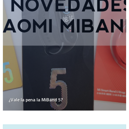
Marketing y Publicidad
México
Música
Medios
Microsoft
Mini-Posts
Negocios
Personal
Podcast
Política
Random Thoughts
Redes Sociales
Salud
Sociedad
Tecnología
Uncategorized
Videos
WTF?