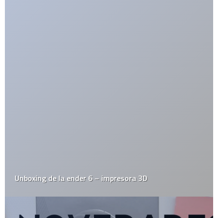
Destacados
Diseño
Drogas
Ecología
Economía
Educación
Efemerides
El Juego del Lunes
Empresas
Estrafalarius
Famosos
Fotos
Gadgets
Gay
Geek
Google
Historia
HowTo
Humor
Internacional
Internet
Juegos
Linux