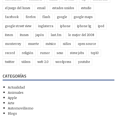
el juego del lunes
email
estados unidos
estudio
facebook
firefox
flash
google
google maps
google street view
inglaterra
iphone
iphone 3g
ipod
itesm
itunes
japón
last.fm
lo mejor del 2008
monterrey
muerte
méxico
niños
open source
record
religión
rumor
sexo
steve jobs
top10
twitter
videos
web 2.0
wordpress
youtube
CATEGORÍAS
Actualidad
Animales
Apple
Arte
Automovilismo
Blogs