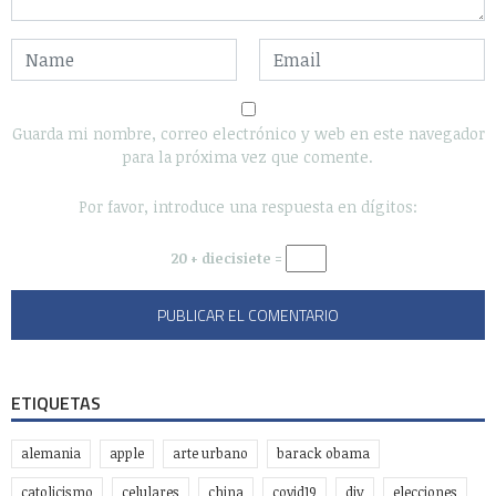
Guarda mi nombre, correo electrónico y web en este navegador
para la próxima vez que comente.
Por favor, introduce una respuesta en dígitos:
20 + diecisiete =
ETIQUETAS
alemania
apple
arte urbano
barack obama
catolicismo
celulares
china
covid19
diy
elecciones