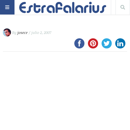
By
josece
/ julio 2, 2007