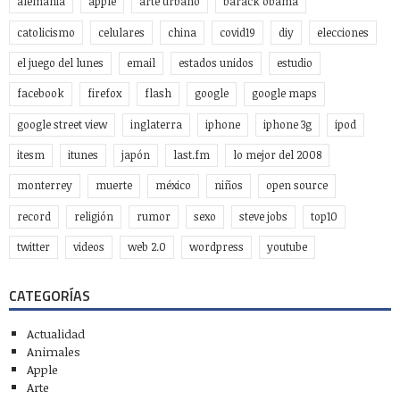
alemania
apple
arte urbano
barack obama
catolicismo
celulares
china
covid19
diy
elecciones
el juego del lunes
email
estados unidos
estudio
facebook
firefox
flash
google
google maps
google street view
inglaterra
iphone
iphone 3g
ipod
itesm
itunes
japón
last.fm
lo mejor del 2008
monterrey
muerte
méxico
niños
open source
record
religión
rumor
sexo
steve jobs
top10
twitter
videos
web 2.0
wordpress
youtube
CATEGORÍAS
Actualidad
Animales
Apple
Arte