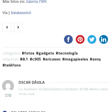
Más fotos en:
Galería C905
Vía |
Xatakamóvil
categories:
fotos
,
gadgets
,
tecnología
etiquetas:
8.1
,
c905
,
ericsson
,
megapixeles
,
sony
,
teléfono
OSCAR DÁVILA
Co-Fundador de Estrafalarius y Fundador de Wii-México entre
otras cosas