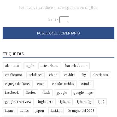
Por favor, introduce una respuesta en dígitos:
3 + 11 =
ETIQUETAS
alemania
apple
arte urbano
barack obama
catolicismo
celulares
china
covid19
diy
elecciones
el juego del lunes
email
estados unidos
estudio
facebook
firefox
flash
google
google maps
google street view
inglaterra
iphone
iphone 3g
ipod
itesm
itunes
japón
last.fm
lo mejor del 2008