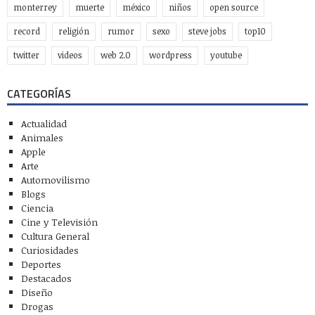
monterrey
muerte
méxico
niños
open source
record
religión
rumor
sexo
steve jobs
top10
twitter
videos
web 2.0
wordpress
youtube
CATEGORÍAS
Actualidad
Animales
Apple
Arte
Automovilismo
Blogs
Ciencia
Cine y Televisión
Cultura General
Curiosidades
Deportes
Destacados
Diseño
Drogas