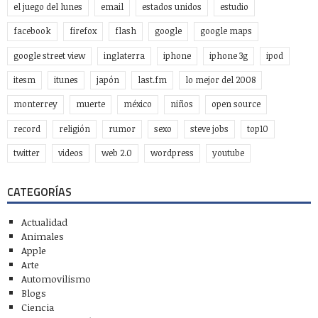
el juego del lunes
email
estados unidos
estudio
facebook
firefox
flash
google
google maps
google street view
inglaterra
iphone
iphone 3g
ipod
itesm
itunes
japón
last.fm
lo mejor del 2008
monterrey
muerte
méxico
niños
open source
record
religión
rumor
sexo
steve jobs
top10
twitter
videos
web 2.0
wordpress
youtube
CATEGORÍAS
Actualidad
Animales
Apple
Arte
Automovilismo
Blogs
Ciencia