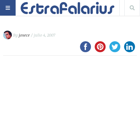
By
josece
/ julio 4, 2007