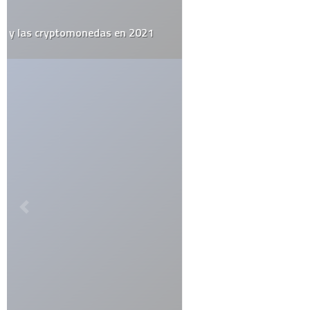
ETIQUETAS
alemania
apple
arte urbano
barack obama
catolicismo
celulares
china
covid19
diy
elecciones
el juego del lunes
email
estados unidos
estudio
facebook
firefox
flash
google
google maps
google street view
inglaterra
iphone
iphone 3g
ipod
itesm
itunes
japón
last.fm
lo mejor del 2008
monterrey
muerte
méxico
niños
open source
record
religión
rumor
sexo
steve jobs
top10
twitter
videos
web 2.0
wordpress
youtube
CATEGORÍAS