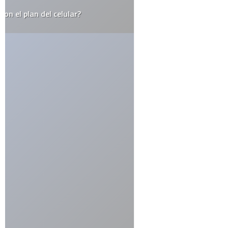
Actualidad
Animales
Apple
Arte
Automovilismo
Blogs
Ciencia
Cine y Televisión
Cultura General
Curiosidades
Deportes
Destacados
Diseño
Drogas
Ecología
Economía
Educación
Efemerides
El Juego del Lunes
Empresas
Estrafalarius
Famosos
Fotos