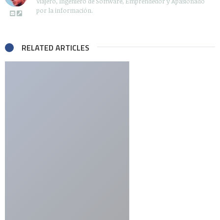
Viajero, Ingeniero de Software, Emprendedor y Apasionado
por la información.
RELATED ARTICLES
Comments
DanielaGtz
dice:
mayo 24, 2007 a las 11:27 pm
Hermoso hermoso. =)
Me muero por ver el resultado final
RESPONDER
Deja una respuesta
Tu dirección de correo electrónico no será publicada.
Los
campos obligatorios están marcados con
*