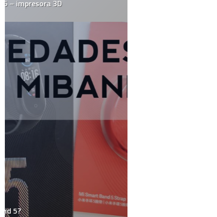
Gadgets
Gay
Geek
Google
Historia
HowTo
Humor
Internacional
Internet
Juegos
Linux
Marketing y Publicidad
México
Música
Medios
Microsoft
Mini-Posts
Negocios
Personal
Podcast
Política
Random Thoughts