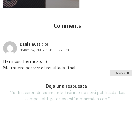
Redes Sociales
Salud
Sociedad
Tecnología
Uncategorized
Videos
WTF?
Algunos Derechos reservados 2020 - Powered by Calleja.mx