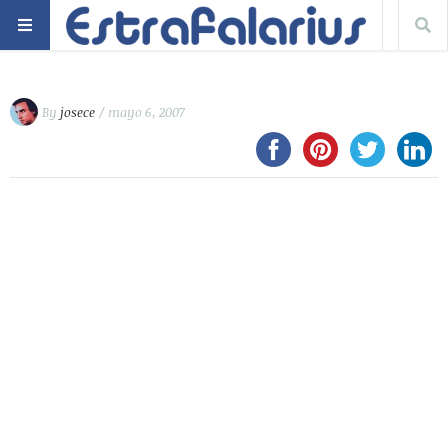
By
josece
/ mayo 6, 2007