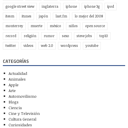
google street view
inglaterra
iphone
iphone 3g
ipod
itesm
itunes
japón
last.fm
lo mejor del 2008
monterrey
muerte
méxico
niños
open source
record
religión
rumor
sexo
steve jobs
top10
twitter
videos
web 2.0
wordpress
youtube
CATEGORÍAS
Actualidad
Animales
Apple
Arte
Automovilismo
Blogs
Ciencia
Cine y Televisión
Cultura General
Curiosidades