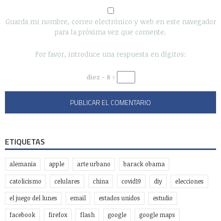
Guarda mi nombre, correo electrónico y web en este navegador
para la próxima vez que comente.
Por favor, introduce una respuesta en dígitos:
diez − 8 =
ETIQUETAS
alemania
apple
arte urbano
barack obama
catolicismo
celulares
china
covid19
diy
elecciones
el juego del lunes
email
estados unidos
estudio
facebook
firefox
flash
google
google maps