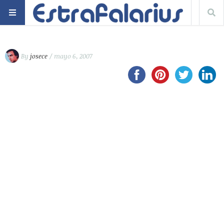
By
josece
/ mayo 6, 2007