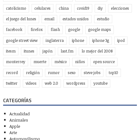
catolicismo
celulares
china
covid19
diy
elecciones
el juego del lunes
email
estados unidos
estudio
facebook
firefox
flash
google
google maps
google street view
inglaterra
iphone
iphone 3g
ipod
itesm
itunes
japón
last.fm
lo mejor del 2008
monterrey
muerte
méxico
niños
open source
record
religión
rumor
sexo
steve jobs
top10
twitter
videos
web 2.0
wordpress
youtube
CATEGORÍAS
Actualidad
Animales
Apple
Arte
Automovilismo