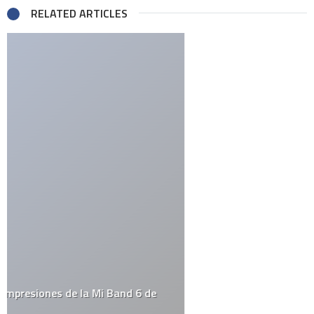
RELATED ARTICLES
Comments
Oscar Dávila
dice:
mayo 12, 2007 a las 1:09 am
Tipo loco, que maniatico haría eso y quien lo compraría? xD
RESPONDER
Deja una respuesta
Tu dirección de correo electrónico no será publicada.
Los
campos obligatorios están marcados con
*