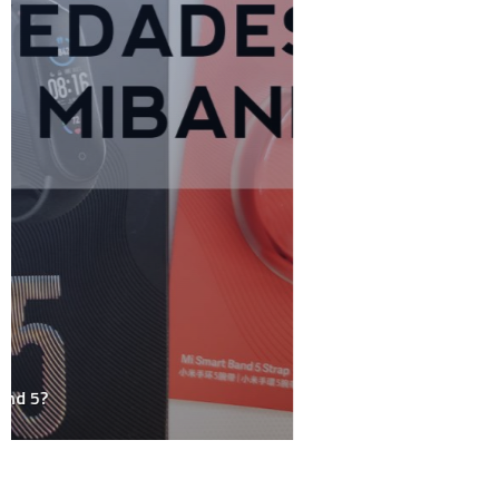
HowTo
Humor
Internacional
Internet
Juegos
Linux
Marketing y Publicidad
México
Música
Medios
Microsoft
Mini-Posts
Negocios
Personal
Podcast
Política
Random Thoughts
Redes Sociales
Salud
Sociedad
Tecnología
Uncategorized