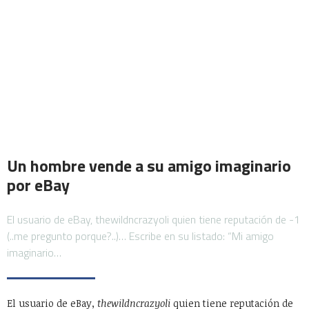
Un hombre vende a su amigo imaginario
por eBay
El usuario de eBay, thewildncrazyoli quien tiene reputación de -1
(..me pregunto porque?..)… Escribe en su listado: “Mi amigo
imaginario…
El usuario de eBay,
thewildncrazyoli
quien tiene reputación de