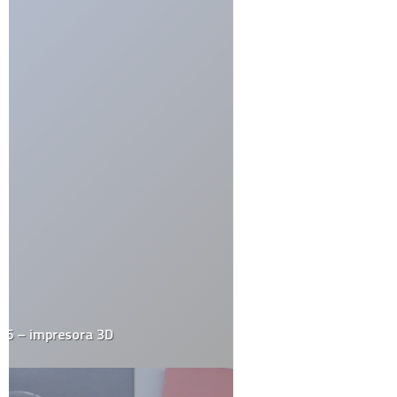
Blogs
Ciencia
Cine y Televisión
Cultura General
Curiosidades
Deportes
Destacados
Diseño
Drogas
Ecología
Economía
Educación
Efemerides
El Juego del Lunes
Empresas
Estrafalarius
Famosos
Fotos
Gadgets
Gay
Geek
Google
Historia