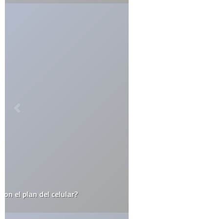
catolicismo
celulares
china
covid19
diy
elecciones
el juego del lunes
email
estados unidos
estudio
facebook
firefox
flash
google
google maps
google street view
inglaterra
iphone
iphone 3g
ipod
itesm
itunes
japón
last.fm
lo mejor del 2008
monterrey
muerte
méxico
niños
open source
record
religión
rumor
sexo
steve jobs
top10
twitter
videos
web 2.0
wordpress
youtube
CATEGORÍAS
Actualidad
Animales
Apple
Arte
Automovilismo