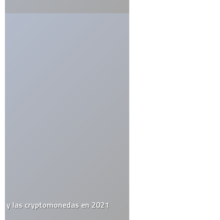
Guarda mi nombre, correo electrónico y web en este navegador
para la próxima vez que comente.
Por favor, introduce una respuesta en dígitos:
1 + dieciocho =
ETIQUETAS
alemania
apple
arte urbano
barack obama