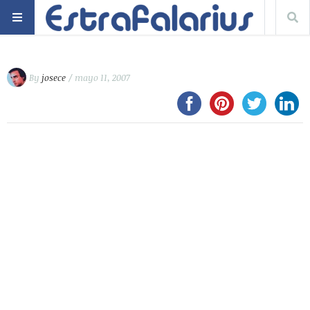
By
josece
/ mayo 11, 2007