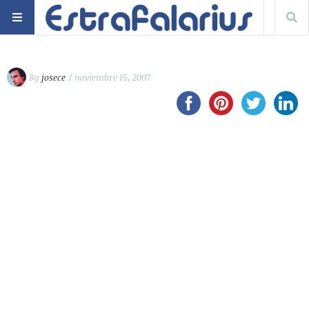
By
josece
/ noviembre 15, 2007