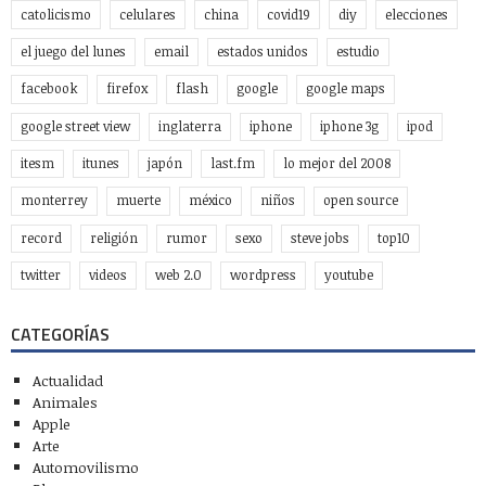
catolicismo
celulares
china
covid19
diy
elecciones
el juego del lunes
email
estados unidos
estudio
facebook
firefox
flash
google
google maps
google street view
inglaterra
iphone
iphone 3g
ipod
itesm
itunes
japón
last.fm
lo mejor del 2008
monterrey
muerte
méxico
niños
open source
record
religión
rumor
sexo
steve jobs
top10
twitter
videos
web 2.0
wordpress
youtube
CATEGORÍAS
Actualidad
Animales
Apple
Arte
Automovilismo