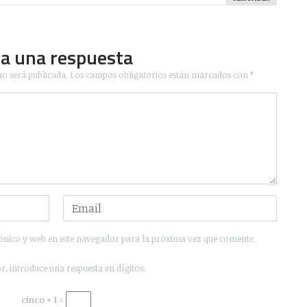
ja una respuesta
no será publicada.
Los campos obligatorios están marcados con
*
ónico y web en este navegador para la próxima vez que comente.
r, introduce una respuesta en dígitos:
cinco × 1 =