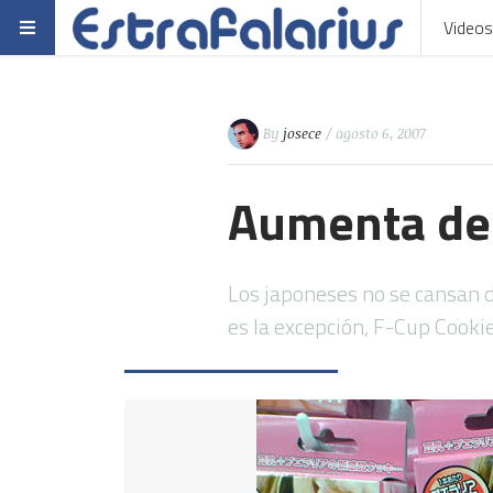
Videos
By
josece
/ agosto 6, 2007
Aumenta de 
Los japoneses no se cansan 
es la excepción, F-Cup Cook