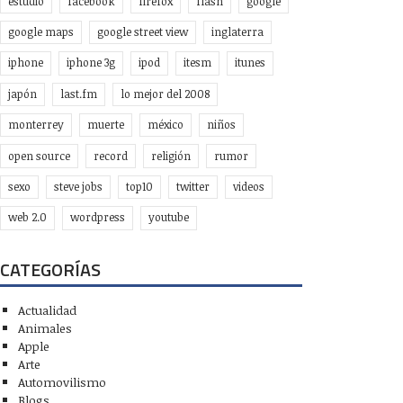
estudio
facebook
firefox
flash
google
google maps
google street view
inglaterra
iphone
iphone 3g
ipod
itesm
itunes
japón
last.fm
lo mejor del 2008
monterrey
muerte
méxico
niños
open source
record
religión
rumor
sexo
steve jobs
top10
twitter
videos
web 2.0
wordpress
youtube
CATEGORÍAS
Actualidad
Animales
Apple
Arte
Automovilismo
Blogs