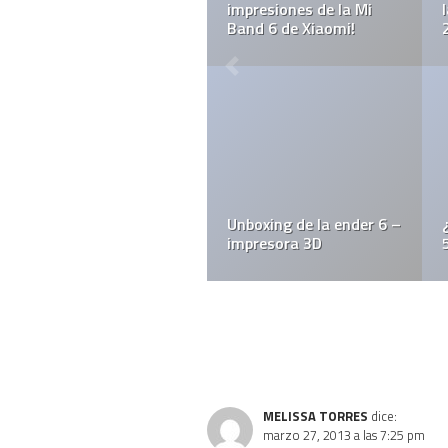
edas en
¿Cómo ahorrar más con
el plan del celular?
la MiBand
MELISSA TORRES
dice:
marzo 27, 2013 a las 7:25 pm