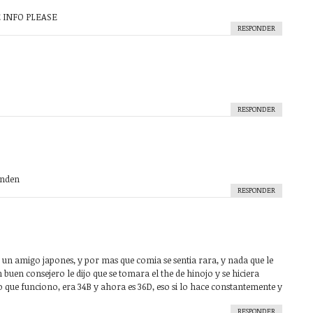
 INFO PLEASE
RESPONDER
RESPONDER
enden
RESPONDER
 un amigo japones, y por mas que comia se sentia rara, y nada que le
buen consejero le dijo que se tomara el the de hinojo y se hiciera
o que funciono, era 34B y ahora es 36D, eso si lo hace constantemente y
RESPONDER