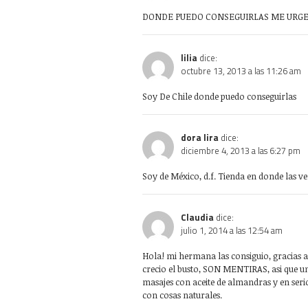
DONDE PUEDO CONSEGUIRLAS ME URGE
lilia
dice:
octubre 13, 2013 a las 11:26 am
Soy De Chile donde puedo conseguirlas
dora lira
dice:
diciembre 4, 2013 a las 6:27 pm
Soy de México, d.f. Tienda en donde las v
Claudia
dice:
julio 1, 2014 a las 12:54 am
Hola! mi hermana las consiguio, gracias a
crecio el busto, SON MENTIRAS, asi que un 
masajes con aceite de almandras y en seri
con cosas naturales.