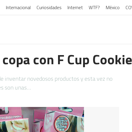
Internacional
Curiosidades
Internet
WTF?
México
CO
copa con F Cup Cooki
de inventar novedosos productos y esta vez no
ies son unas…