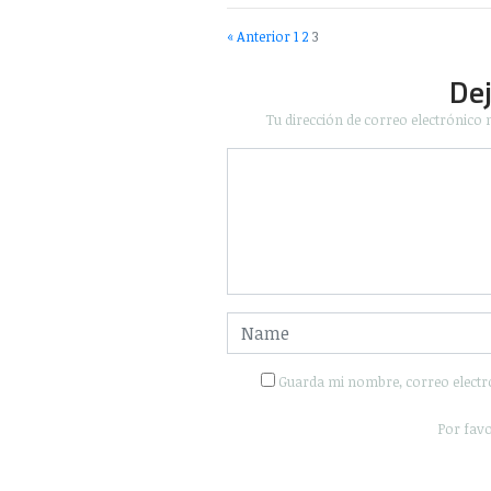
« Anterior
1
2
3
De
Tu dirección de correo electrónico 
Guarda mi nombre, correo electr
Por favo