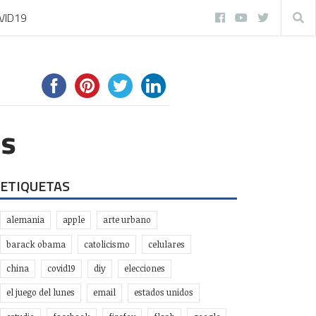
VID19
es
ETIQUETAS
alemania
apple
arte urbano
barack obama
catolicismo
celulares
china
covid19
diy
elecciones
el juego del lunes
email
estados unidos