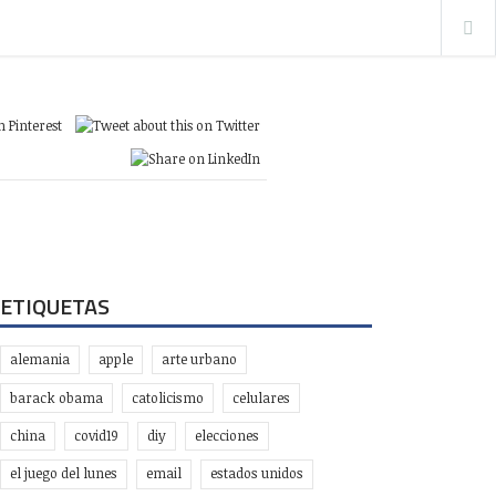
ETIQUETAS
alemania
apple
arte urbano
barack obama
catolicismo
celulares
china
covid19
diy
elecciones
el juego del lunes
email
estados unidos