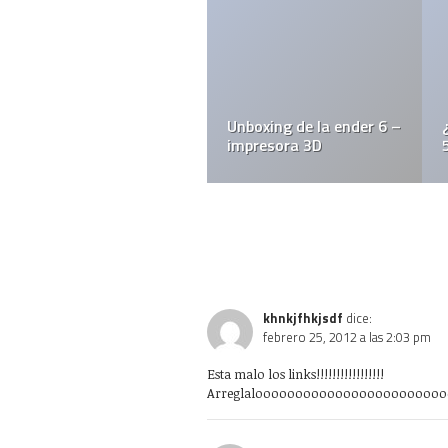
Unboxing de la ender 6 –
impresora 3D
khnkjfhkjsdf
dice:
febrero 25, 2012 a las 2:03 pm
Esta malo los links!!!!!!!!!!!!!!!!!
Arreglaloooooooooooooooooooooooooooo