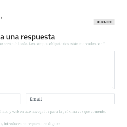
 ?
RESPONDER
ja una respuesta
no será publicada.
Los campos obligatorios están marcados con
*
ónico y web en este navegador para la próxima vez que comente.
r, introduce una respuesta en dígitos: