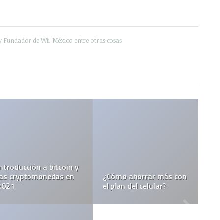
y Fundador de Wii-México entre otras cosas
Introducción a bitcoin y
las cryptomonedas en
¿Cómo ahorrar más con
2021
el plan del celular?