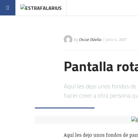
By
Oscar Dávila
/ julio 6, 2007
Pantalla rot
Aquí les dejo unos fondos de
hacer creer a otra persona q
Aquí les dejo unos fondos de pa