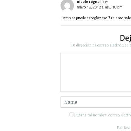
nicole regne
dice:
mayo 18, 2012 a las 3:18 pm
Como se puede arreglar eso ? Cuanto sale
De
Tu dirección de correo electrónico 
Guarda mi nombre, correo electr
Por favo