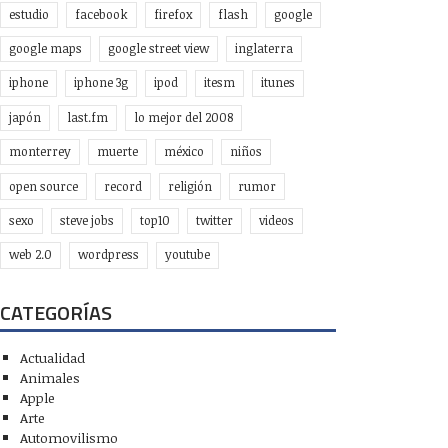
estudio
facebook
firefox
flash
google
google maps
google street view
inglaterra
iphone
iphone 3g
ipod
itesm
itunes
japón
last.fm
lo mejor del 2008
monterrey
muerte
méxico
niños
open source
record
religión
rumor
sexo
steve jobs
top10
twitter
videos
web 2.0
wordpress
youtube
CATEGORÍAS
Actualidad
Animales
Apple
Arte
Automovilismo