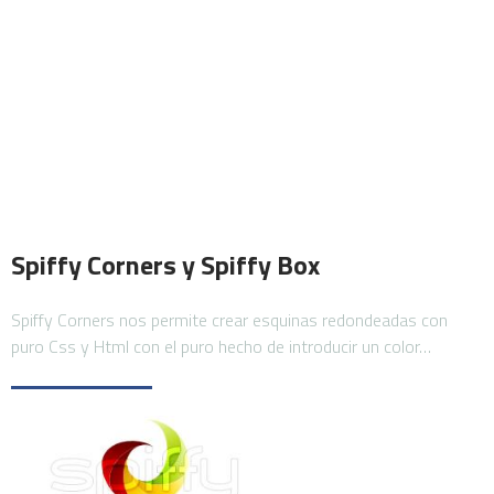
Spiffy Corners y Spiffy Box
Spiffy Corners nos permite crear esquinas redondeadas con
puro Css y Html con el puro hecho de introducir un color…