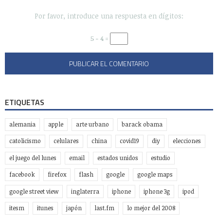
Por favor, introduce una respuesta en dígitos:
5 − 4 =
ETIQUETAS
alemania
apple
arte urbano
barack obama
catolicismo
celulares
china
covid19
diy
elecciones
el juego del lunes
email
estados unidos
estudio
facebook
firefox
flash
google
google maps
google street view
inglaterra
iphone
iphone 3g
ipod
itesm
itunes
japón
last.fm
lo mejor del 2008