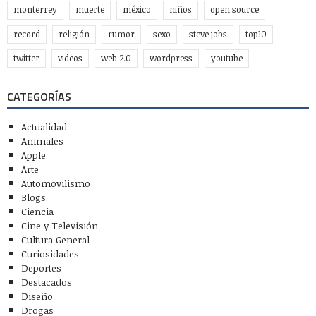
monterrey
muerte
méxico
niños
open source
record
religión
rumor
sexo
steve jobs
top10
twitter
videos
web 2.0
wordpress
youtube
CATEGORÍAS
Actualidad
Animales
Apple
Arte
Automovilismo
Blogs
Ciencia
Cine y Televisión
Cultura General
Curiosidades
Deportes
Destacados
Diseño
Drogas