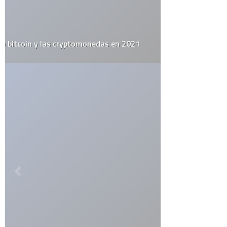
Guarda mi nombre, correo electrónico y web en este navegador
para la próxima vez que comente.
Por favor, introduce una respuesta en dígitos:
quince − seis =
ETIQUETAS
alemania
apple
arte urbano
barack obama
catolicismo
celulares
china
covid19
diy
elecciones
el juego del lunes
email
estados unidos
estudio
facebook
firefox
flash
google
google maps
google street view
inglaterra
iphone
iphone 3g
ipod