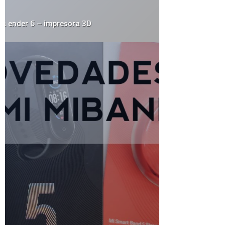
Destacados
Diseño
Drogas
Ecología
Economía
Educación
Efemerides
El Juego del Lunes
Empresas
Estrafalarius
Famosos
Fotos
Gadgets
Gay
Geek
Google
Historia
HowTo
Humor
Internacional
Internet
Juegos
Linux