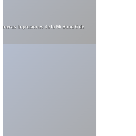
septiembre 29, 2007 a las 10:26 pm
Eso sí sería tener MUY mala suerte, tendría que devolver la
computadora por la que pagó y aparte todos pensarían que es
un ladrón, claro que además tendría mucho que explicar a la
policía…
RESPONDER
Deja una respuesta
Tu dirección de correo electrónico no será publicada.
Los
campos obligatorios están marcados con
*