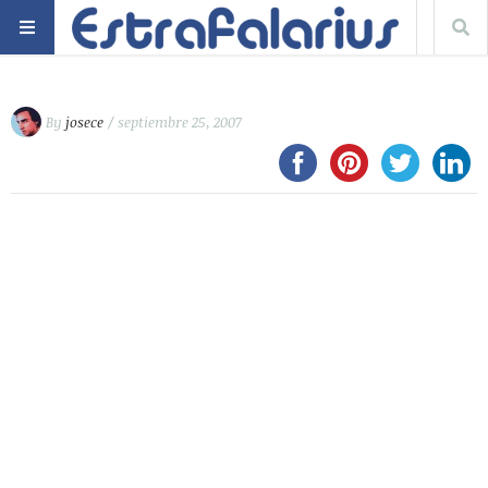
By
josece
/ septiembre 25, 2007