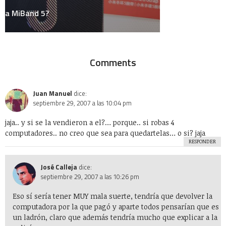
Marketing y Publicidad
México
Música
Medios
Microsoft
Mini-Posts
Negocios
Personal
Podcast
Política
Random Thoughts
Redes Sociales
Salud
Sociedad
Tecnología
Uncategorized
Videos
WTF?