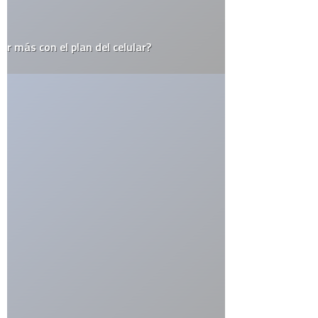
itesm
itunes
japón
last.fm
lo mejor del 2008
monterrey
muerte
méxico
niños
open source
record
religión
rumor
sexo
steve jobs
top10
twitter
videos
web 2.0
wordpress
youtube
CATEGORÍAS
Actualidad
Animales
Apple
Arte
Automovilismo
Blogs
Ciencia
Cine y Televisión
Cultura General
Curiosidades
Deportes