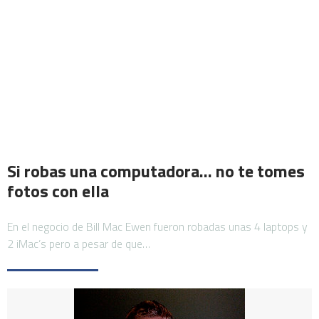
Si robas una computadora… no te tomes
fotos con ella
En el negocio de Bill Mac Ewen fueron robadas unas 4 laptops y
2 iMac’s pero a pesar de que…