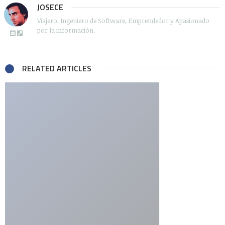
JOSECE
Viajero, Ingeniero de Software, Emprendedor y Apasionado
por la información.
RELATED ARTICLES
Comments
Juan Manuel
dice:
septiembre 29, 2007 a las 10:04 pm
jaja.. y si se la vendieron a el?… porque.. si robas 4
computadores.. no creo que sea para quedartelas… o si? jaja
RESPONDER
José Calleja
dice: