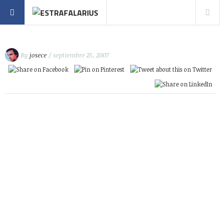
By
josece
/ septiembre 25, 2007