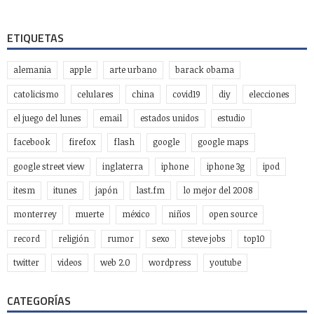
ETIQUETAS
alemania
apple
arte urbano
barack obama
catolicismo
celulares
china
covid19
diy
elecciones
el juego del lunes
email
estados unidos
estudio
facebook
firefox
flash
google
google maps
google street view
inglaterra
iphone
iphone 3g
ipod
itesm
itunes
japón
last.fm
lo mejor del 2008
monterrey
muerte
méxico
niños
open source
record
religión
rumor
sexo
steve jobs
top10
twitter
videos
web 2.0
wordpress
youtube
CATEGORÍAS