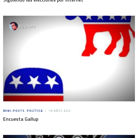
By
josece
MINI-POSTS
,
POLÍTICA
18 AÑOS AGO
Encuesta Gallup