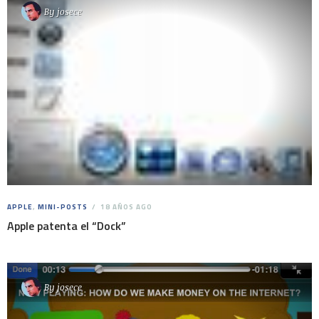
By
josece
APPLE
,
MINI-POSTS
18 AÑOS AGO
Apple patenta el “Dock”
By
josece