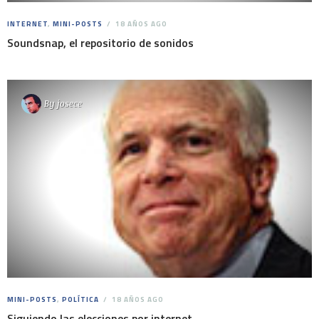
INTERNET
,
MINI-POSTS
18 AÑOS AGO
Soundsnap, el repositorio de sonidos
By
josece
MINI-POSTS
,
POLÍTICA
18 AÑOS AGO
Siguiendo las elecciones por internet