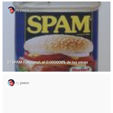
By
josece
El SPAM funciona!, el 0.000008% de las veces
By
josece