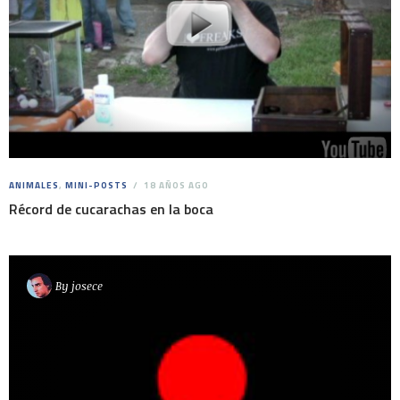
ANIMALES
,
MINI-POSTS
18 AÑOS AGO
Récord de cucarachas en la boca
By
josece