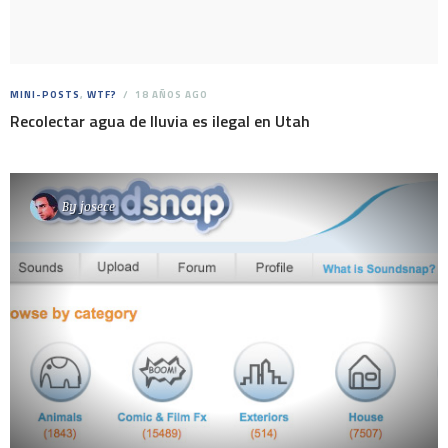
MINI-POSTS
,
WTF?
18 AÑOS AGO
Recolectar agua de lluvia es ilegal en Utah
By
josece