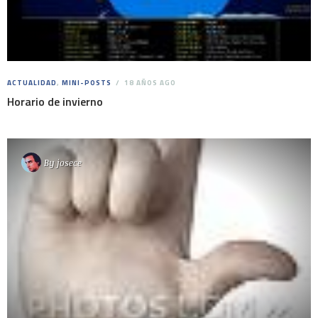
ACTUALIDAD
,
MINI-POSTS
18 AÑOS AGO
Horario de invierno
By
josece