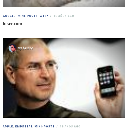
GOOGLE
,
MINI-POSTS
,
WTF?
18 AÑOS AGO
loser.com
By
josece
APPLE
,
EMPRESAS
,
MINI-POSTS
18 AÑOS AGO