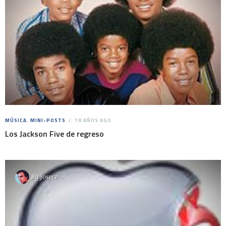
MÚSICA
,
MINI-POSTS
18 AÑOS AGO
Los Jackson Five de regreso
By
josece