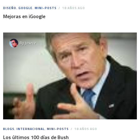
DISEÑO
,
GOOGLE
,
MINI-POSTS
18 AÑOS AGO
Mejoras en iGoogle
By
josece
BLOGS
,
INTERNACIONAL
,
MINI-POSTS
18 AÑOS AGO
Los últimos 100 días de Bush