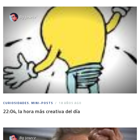
By
josece
CURIOSIDADES
,
MINI-POSTS
18 AÑOS AGO
22:04, la hora más creativa del día
By
josece