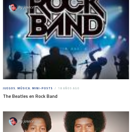
By
josece
JUEGOS
,
MÚSICA
,
MINI-POSTS
18 AÑOS AGO
The Beatles en Rock Band
By
josece