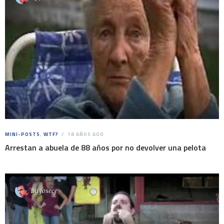
MINI-POSTS
,
WTF?
18 AÑOS AGO
Arrestan a abuela de 88 años por no devolver una pelota
By
josece