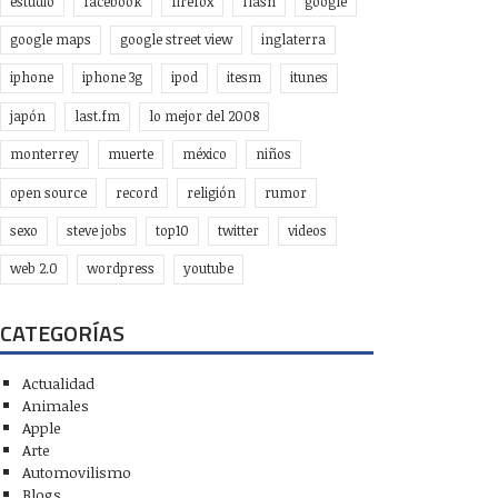
estudio
facebook
firefox
flash
google
google maps
google street view
inglaterra
iphone
iphone 3g
ipod
itesm
itunes
japón
last.fm
lo mejor del 2008
monterrey
muerte
méxico
niños
open source
record
religión
rumor
sexo
steve jobs
top10
twitter
videos
web 2.0
wordpress
youtube
CATEGORÍAS
Actualidad
Animales
Apple
Arte
Automovilismo
Blogs