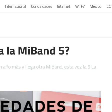
Internacional
Curiosidades
Internet
WTF?
México
CO
a la MiBand 5?
n año más y llega otra MiBand, esta vez la 5 La