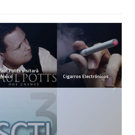
Una laptop para cada
SimulScribe vs. Apple
niño de Niue