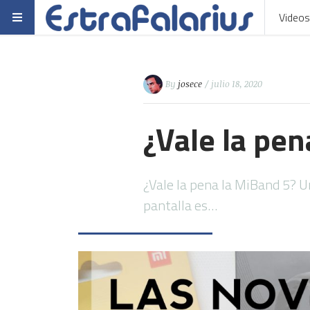
Videos
By
josece
/ julio 18, 2020
¿Vale la pen
¿Vale la pena la MiBand 5? U
pantalla es…