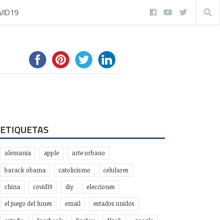
VID19
ETIQUETAS
alemania
apple
arte urbano
barack obama
catolicismo
celulares
china
covid19
diy
elecciones
el juego del lunes
email
estados unidos