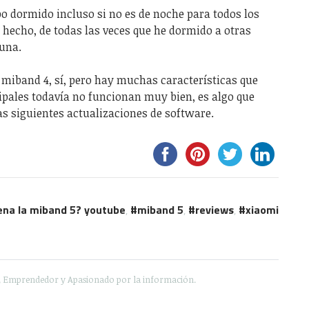
mpo dormido incluso si no es de noche para todos los
hecho, de todas las veces que he dormido a otras
una.
 miband 4, sí, pero hay muchas características que
ipales todavía no funcionan muy bien, es algo que
as siguientes actualizaciones de software.
pena la miband 5? youtube
,
miband 5
,
reviews
,
xiaomi
e, Emprendedor y Apasionado por la información.