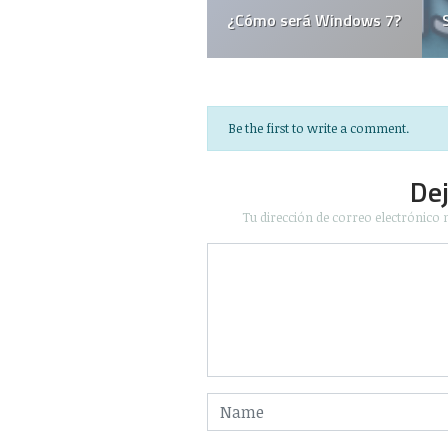
La historia no contada
“Java es perjudicial”
Be the first to write a comment.
De
Tu dirección de correo electrónico 