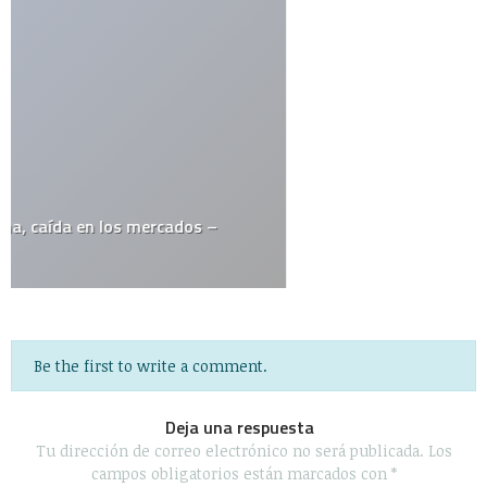
ETIQUETAS
alemania
apple
arte urbano
barack obama
catolicismo
celulares
china
covid19
diy
elecciones
el juego del lunes
email
estados unidos
estudio
facebook
firefox
flash
google
google maps
google street view
inglaterra
iphone
iphone 3g
ipod
itesm
itunes
japón
last.fm
lo mejor del 2008
monterrey
muerte
méxico
niños
open source
record
religión
rumor
sexo
steve jobs
top10
twitter
videos
web 2.0
wordpress
youtube