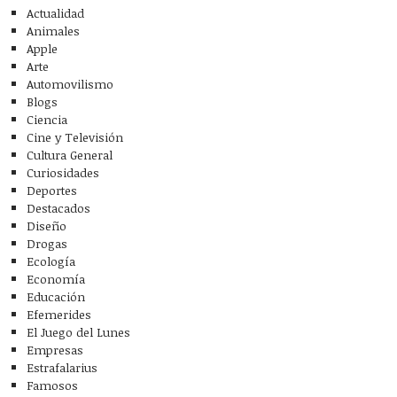
Política
Random Thoughts
Redes Sociales
Salud
Sociedad
Tecnología
Uncategorized
Videos
WTF?
Algunos Derechos reservados 2020 - Powered by Calleja.mx