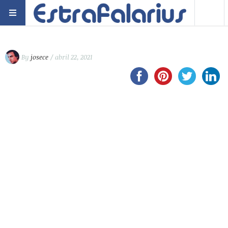
By
josece
/ abril 22, 2021