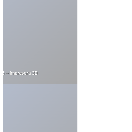
Tu dirección de correo electrónico no será publicada.
Los
campos obligatorios están marcados con
*
Guarda mi nombre, correo electrónico y web en este navegador
para la próxima vez que comente.
Por favor, introduce una respuesta en dígitos:
dos × 1 =