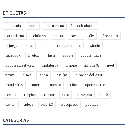
Estrafalarius
Famosos
Fotos
Gadgets
Gay
Geek
Google
Historia
HowTo
Humor
Internacional
Internet
Juegos
Linux
Marketing y Publicidad
México
Música
Medios
Microsoft
Mini-Posts
Negocios
Personal
Podcast