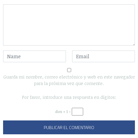
CATEGORÍAS
Actualidad
Animales
Apple
Arte
Automovilismo
Blogs
Ciencia
Cine y Televisión
Cultura General
Curiosidades
Deportes
Destacados
Diseño
Drogas
Ecología
Economía
Educación
Efemerides
El Juego del Lunes
Empresas