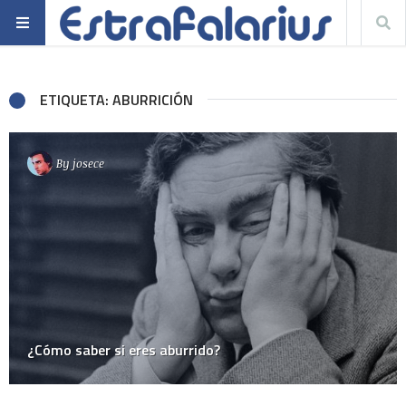
ETIQUETA: ABURRICIÓN
By
josece
¿Cómo saber si eres aburrido?