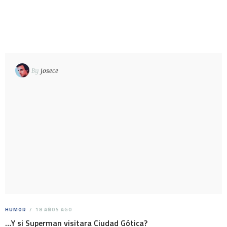
By
josece
HUMOR
18 AÑOS AGO
…Y si Superman visitara Ciudad Gótica?