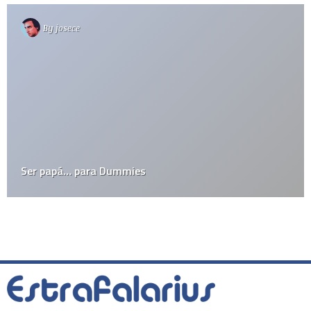
By
josece
Ser papá… para Dummies