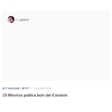
By
josece
ACTUALIDAD
,
WTF?
18 AÑOS AGO
20 Minutos publica bulo del iCondom