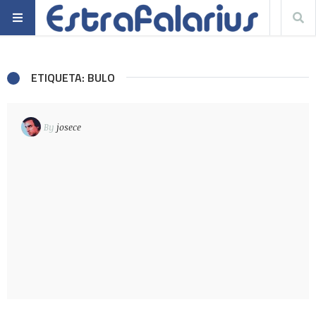
ETIQUETA: BULO
By
josece