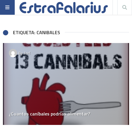
ETIQUETA: CANIBALES
By
Joel
¿Cuantos caníbales podrías alimentar?