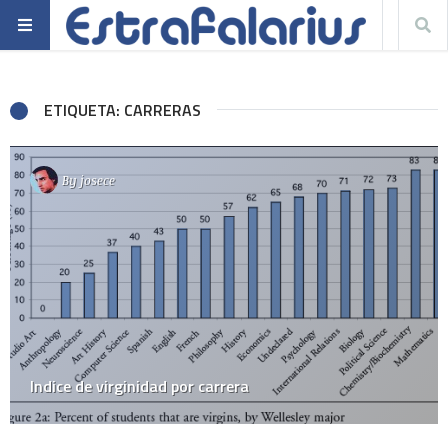
ETIQUETA: CARRERAS
By
josece
Indice de virginidad por carrera