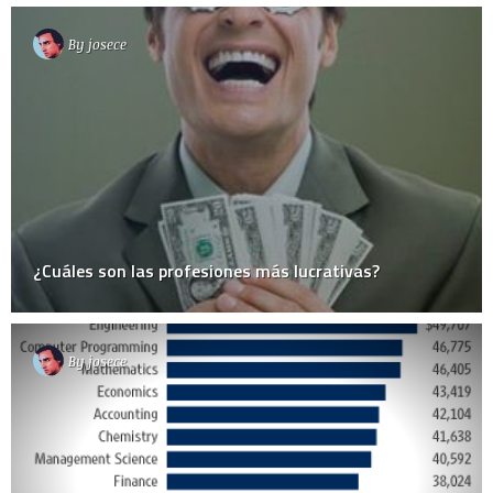
By
josece
¿Cuáles son las profesiones más lucrativas?
By
josece