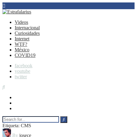
Videos
Internacional
Curiosidades
Internet
WTF?
México
COVID19
facebook
youtube
twitter
facebook
youtube
twitter
Etiqueta: CMS
By
josece