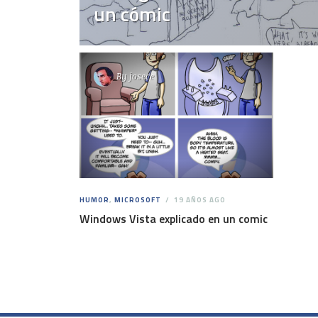
un cómic
By
josece
HUMOR
,
MICROSOFT
19 AÑOS AGO
Windows Vista explicado en un comic