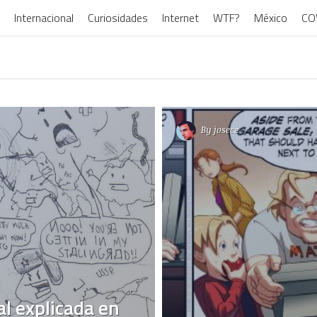
Internacional
Curiosidades
Internet
WTF?
México
CO
By
josece
l explicada en