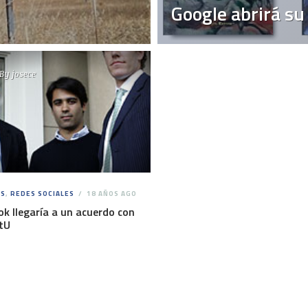
Google abrirá su 
By
josece
S
,
REDES SOCIALES
18 AÑOS AGO
k llegaría a un acuerdo con
tU