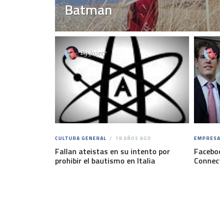
Batman
By
josece
CULTURA GENERAL
18 AÑOS AGO
EMPRESA
Fallan ateistas en su intento por
Faceboo
prohibir el bautismo en Italia
Connec