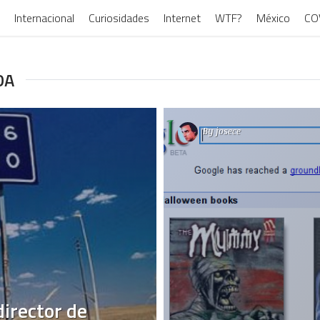
Internacional
Curiosidades
Internet
WTF?
México
CO
DA
By
josece
director de