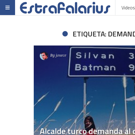
Videos
ETIQUETA: DEMAN
By
josece
Alcalde turco demanda al 