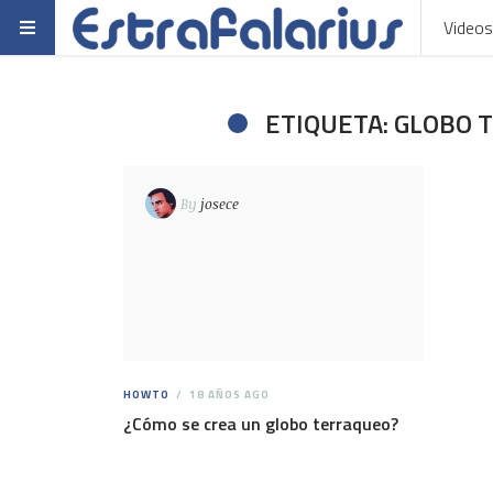
Videos
ETIQUETA: GLOBO
By
josece
HOWTO
18 AÑOS AGO
¿Cómo se crea un globo terraqueo?