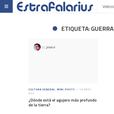
Videos
ETIQUETA: GUERRA
By
josece
CULTURA GENERAL
,
MINI-POSTS
18 AÑOS
AGO
¿Dónde está el agujero más profundo
de la tierra?