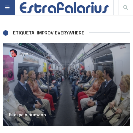
ETIQUETA: IMPROV EVERYWHERE
By
josece
El espejo humano