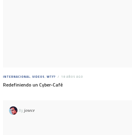
INTERNACIONAL
,
VIDEOS
,
WTF?
18 AÑOS AGO
Redefiniendo un Cyber-Café
By
josece