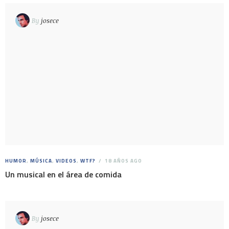
By
josece
HUMOR
,
MÚSICA
,
VIDEOS
,
WTF?
18 AÑOS AGO
Un musical en el área de comida
By
josece