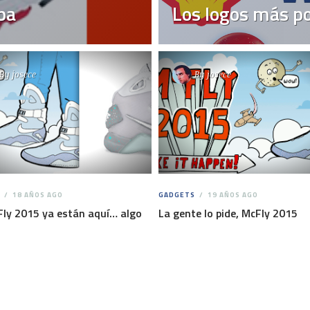
pa
Los logos más p
By
josece
By
josece
18 AÑOS AGO
GADGETS
19 AÑOS AGO
ly 2015 ya están aquí… algo
La gente lo pide, McFly 2015