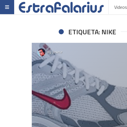
Videos
ETIQUETA: NIKE
By
josece