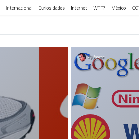
Internacional
Curiosidades
Internet
WTF?
México
CO
By
josece