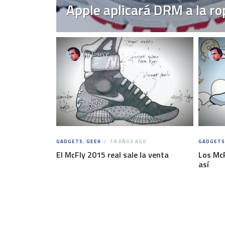
Apple aplicará DRM a la ro
By
josece
GADGETS
,
GEEK
18 AÑOS AGO
GADGETS
El McFly 2015 real sale la venta
Los McF
así