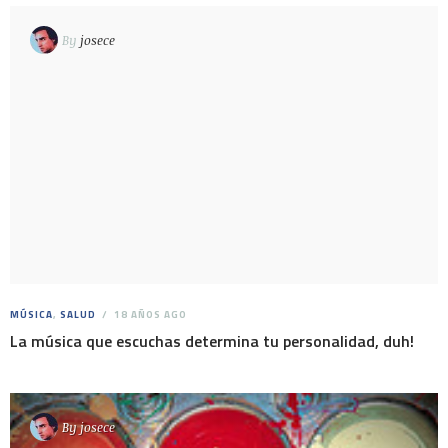
By
josece
MÚSICA
,
SALUD
18 AÑOS AGO
La música que escuchas determina tu personalidad, duh!
By
josece