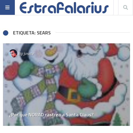
ETIQUETA: SEARS
By
josece
¿Por qué NORAD rastrea a Santa Claus?