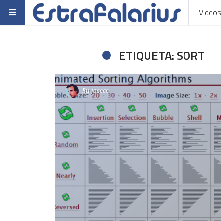
Videos
ETIQUETA: SORT
By
josece