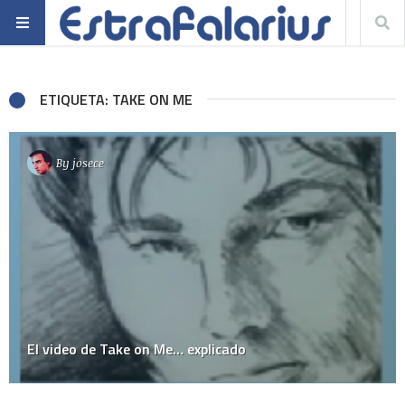
ETIQUETA: TAKE ON ME
By
josece
El video de Take on Me… explicado